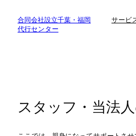
内
容
合同会社設立千葉・福岡
サービ
を
代行センター
ス
キ
ッ
プ
スタッフ・当法人
ここでは、親身になってサポートさせ