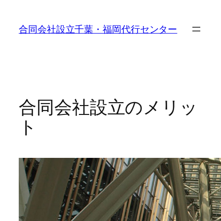
内
容
合同会社設立千葉・福岡代行センター
を
ス
キ
ッ
プ
合同会社設立のメリッ
ト