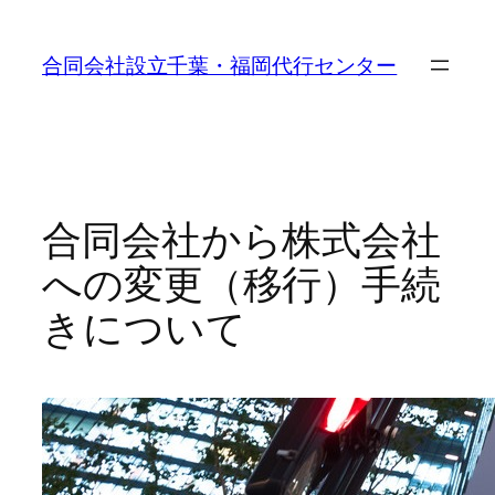
内
容
合同会社設立千葉・福岡代行センター
を
ス
キ
ッ
プ
合同会社から株式会社
への変更（移行）手続
きについて