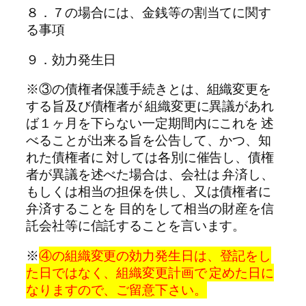
８．７の場合には、金銭等の割当てに関す
る事項
９．効力発生日
※③の債権者保護手続きとは、組織変更を
する旨及び債権者が 組織変更に異議があれ
ば１ヶ月を下らない一定期間内にこれを 述
べることが出来る旨を公告して、かつ、知
れた債権者に 対しては各別に催告し、債権
者が異議を述べた場合は、会社は 弁済し、
もしくは相当の担保を供し、又は債権者に
弁済することを 目的をして相当の財産を信
託会社等に信託することを言います。
※
④の組織変更の効力発生日は、登記をし
た日ではなく、組織変更計画で 定めた日に
なりますので、ご留意下さい。