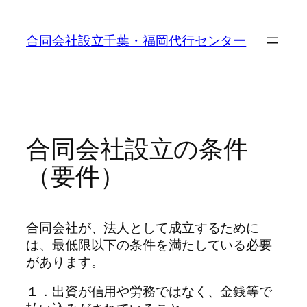
内
容
合同会社設立千葉・福岡代行センター
を
ス
キ
ッ
プ
合同会社設立の条件
（要件）
合同会社が、法人として成立するために
は、最低限以下の条件を満たしている必要
があります。
１．出資が信用や労務ではなく、金銭等で