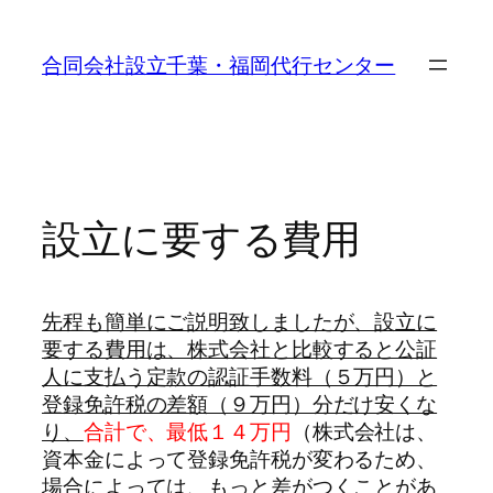
内
容
合同会社設立千葉・福岡代行センター
を
ス
キ
ッ
プ
設立に要する費用
先程も簡単にご説明致しましたが、設立に
要する費用は、株式会社と比較すると公証
人に支払う定款の認証手数料（５万円）と
登録免許税の差額（９万円）分だけ安くな
り、
合計で、最低１４万円
（株式会社は、
資本金によって登録免許税が変わるため、
場合によっては、もっと差がつくことがあ