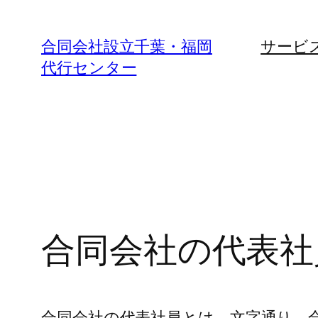
内
容
合同会社設立千葉・福岡
サービ
を
代行センター
ス
キ
ッ
プ
合同会社の代表社
合同会社の代表社員とは、文字通り、