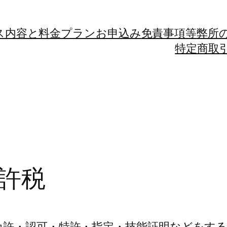
ス内容と料金プラン
お申込み
免責事項等
弊所
特定商取
許税
免許・認可・特許・指定・技能証明などをす