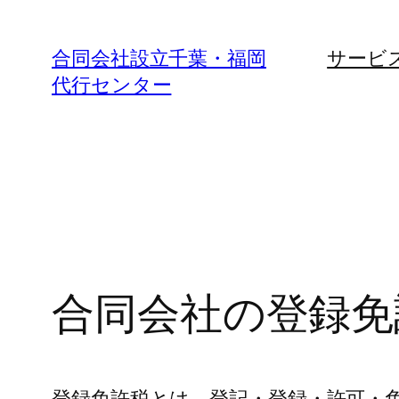
内
容
合同会社設立千葉・福岡
サービ
を
代行センター
ス
キ
ッ
プ
合同会社の登録免
登録免許税とは、登記・登録・許可・