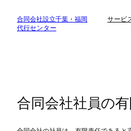
内
容
合同会社設立千葉・福岡
サービ
を
代行センター
ス
キ
ッ
プ
合同会社社員の有
合同会社の社員は、有限責任であると